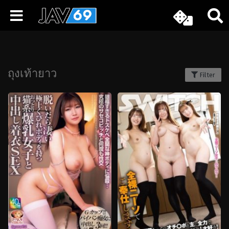
ถุงเท้ายาว
Filter