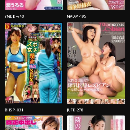
หญิง
แต่งงาน
แล้ว
,
หน้า
สวย
,
หน้าอก
,
อม
YMDD-440
MADM-195
ควย
,
อาจารย์
,
อี
ก้น
69
,
Back
,
Cunnilingus
,
การ
ตัว
,
เมีย
ใหญ่
,
งาน
ช่วย
มีชู้
,
เย็ด
เดี่ยว
,
จูบ
,
นม
ตัว
นม
,
เย็ด
ใหญ่
,
วางแผน
,
อาจารย์
เอง
,
คาว
พี่
Momotarou
เกิร์ล
,
งาน
สาว
,
โลชั่น
,
ใช้
Eizou
เดี่ยว
,
จูบ
,
ชัก
นิ้ว
Shuppan
ว่าว
,
นม
Crystal
ใหญ่
,
นั่ง
Eizou
ทับ
หน้า
,
น้ำ
แตก
,
บรรยากาศ
,
ผู้
หญิง
แต่งงาน
แล้ว
,
หน้า
สวย
,
หี
ไร้
ขน
,
อม
ควย
,
อาจารย์
,
อี
ตัว
,
เย็ด
นม
,
โลชั่น
,
ใช้
นิ้ว
BHSP-031
JUFD-278
Crystal
งาน
ก้น
Eizou
เดี่ยว
,
ชุด
ตูด
,
ชุด
กีฬา
ว่าย
ผู้
น้ำ
,
นม