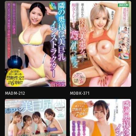
Butt
,
คาว
ชั่ว
เกิร์ล
,
งาน
ร้าย
,
น้ำ
เดี่ยว
,
ชุด
แตก
,
ผอม
ว่าย
บาง
,
มือ
น้ำ
ใหม่
,
อาจารย์
,
แอบ
ของ
มอง
โรงเรียน
,
ดิล
Shirouto
โด้
,
นั่ง
39
ทับ
หน้า
,
น้ำ
แตก
,
อาจารย์
,
อี
ตัว
,
เย็ด
นม
,
โลชั่น
Crystal
Eizou
MADM-212
MDBK-371
Big
Sweat
,
ก้น
Butt
,
การ
ใหญ่
,
นม
ช่วย
ใหญ่
,
อาจารย์
,
เย็ด
ตัว
นม
เอง
,
งาน
K.M.Produce
เดี่ยว
,
ธุรกิจ
,
นม
ใหญ่
,
น้ำ
แตก
,
ผู้
หญิง