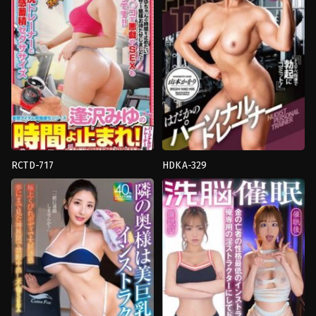
ตัว
Digital
Arc
RCTD-717
HDKA-329
Humiliation
,
งาน
3P
,
Close
เดี่ยว
,
น้ำ
Up
,
ของ
แตก
,
วางแผน
,
หยุด
เล่น
,
งาน
เวลา
,
หลง
เดี่ยว
,
นม
ผิด
,
อาจารย์
ใหญ่
,
น้ำ
Rocket
แตก
,
สาว
ใหญ่
,
อม
ควย
,
อาจารย์
,
เนื้อ
เยอะ
Planet
Plus