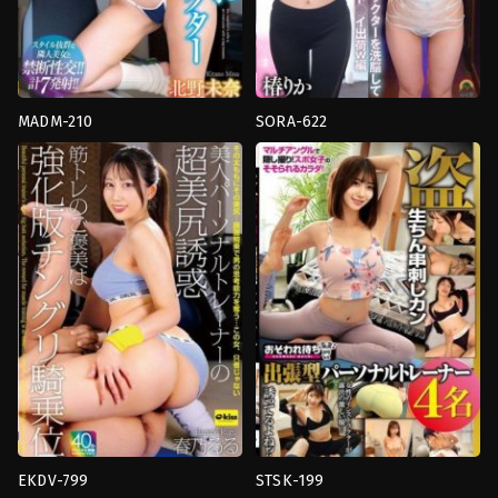
MADM-210
SORA-622
Big
Humiliation
,
การ
Butt
,
การ
สะกด
ช่วย
จิต
,
งาน
ตัว
เดี่ยว
,
จูบ
,
น่า
เอง
,
งาน
รังเกียจ
,
อาจารย์
เดี่ยว
,
ผู้
Yama
หญิง
To
แต่งงาน
Sora
แล้ว
,
หน้า
สวย
,
หี
ไร้
ขน
,
อาจารย์
,
อี
ตัว
,
เย็ด
นม
,
แตก
น้ำ
พุ่ง
,
โลชั่น
Crystal
Eizou
EKDV-799
STSK-199
Big
4HR+
,
ความ