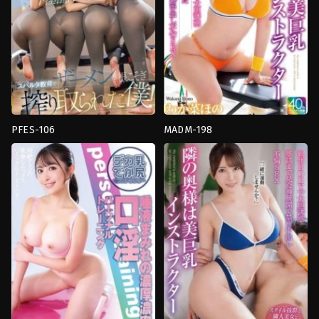
แต่งงาน
แล้ว
,
หน้า
สวย
,
อาจารย์
,
เย็ด
นม
,
โลชั่น
Crystal
Eizou
PFES-106
MADM-198
ก้น
69
,
Back
,
Busty
ใหญ่
,
น้ำ
fetish
,
Cunnilingus
,
huge
แตก
,
อาจารย์
,
อี
cocks
,
ก้น
ตัว
,
โลชั่น
ตูด
,
ก้น
Fitch
ใหญ่
,
การ
ช่วย
ตัว
เอง
,
คาว
เกิร์ล
,
งาน
เดี่ยว
,
จูบ
,
ชัก
ว่าว
,
ถุงเท้า
,
ธุรกิจ
,
นม
ใหญ่
,
นั่ง
ทับ
หน้า
,
น้ำ
แตก
,
บรรยากาศ
,
ผู้
หญิง
บ้า
,
ผู้