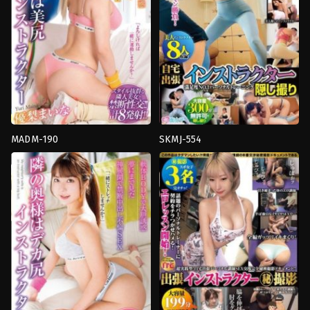
MADM-190
SKMJ-554
69
,
Back
,
Cunnilingus
,
ก้น
4HR+
,
นม
ตูด
,
การ
ใหญ่
,
มือ
ช่วย
ใหม่
,
อาจารย์
,
แอบ
ตัว
มอง
เอง
,
ควย
Sekimenjoshi
ใหญ่
,
คาว
เกิร์ล
,
งาน
เดี่ยว
,
ชัก
ว่าว
,
ธุรกิจ
,
นั่ง
ทับ
หน้า
,
น้ำ
แตก
,
บรรยากาศ
,
ผู้
หญิง
บ้า
,
ผู้
หญิง
แต่งงาน