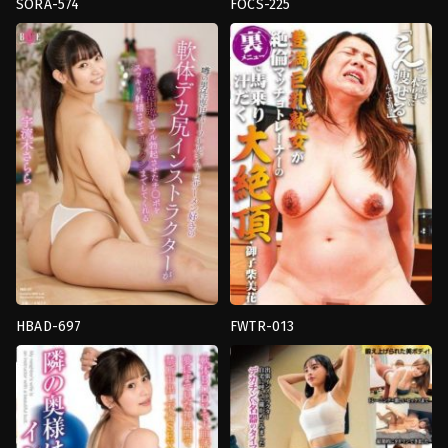
SORA-574
FOCS-225
งาน
Sweat
,
งาน
เดี่ยว
,
ดราม่า
,
นม
เดี่ยว
,
น้ำ
ใหญ่
,
น่า
แตก
,
ผู้
รังเกียจ
,
อาจารย์
,
ฮาร์ด
หญิง
คอร์
แต่งงาน
รุนแรง
,
เมีย
แล้ว
,
อาจารย์
,
เมีย
มีชู้
มีชู้
Komatsu
Abc/
Seventeen
Mousou
Zoku
HBAD-697
FWTR-013
Flexible
,
งาน
BBW
,
งาน
เดี่ยว
,
อม
เดี่ยว
,
ธุรกิจ
,
สาว
ควย
,
อาจารย์
ใหญ่
,
อาจารย์
Hibino
Super
Sukebe
Machine
No2