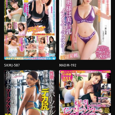
หญิง
,
ชุด
ใหญ่
,
อาจารย์
,
เบลอ
ว่าย
หี
,
เลส
น้ำ
เบี้ย
ของ
น
โรงเรียน
,
น้ำ
Fitch
แตก
,
หน้า
สวย
,
อาจารย์
Toyohiko
SKMJ-587
MADM-192
Nampa
,
น้ำ
69
,
Back
,
Cunnilingus
,
huge
แตก
,
มือ
cocks
,
การ
ใหม่
,
อาจารย์
ช่วย
Wantoppu
ตัว
เอง
,
คาว
เกิร์ล
,
งาน
เดี่ยว
,
จูบ
,
ชัก
ว่าว
,
นม
ใหญ่
,
นั่ง
ทับ
หน้า
,
น้ำ
แตก
,
บรรยากาศ
,
ผู้
หญิง