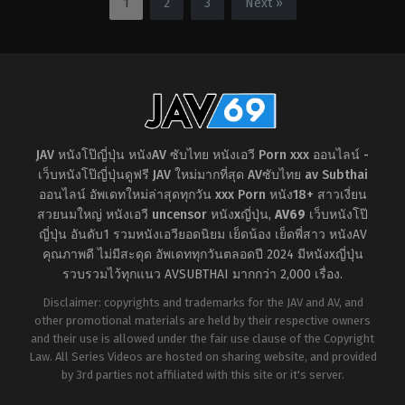
1
2
3
Next »
เดี่ยว
,
น้ำ
สวย
,
อม
แตก
,
อาจารย์
,
อี
ควย
,
อาจารย์
,
ฮาร์ด
ตัว
คอร์
Deeps
รุนแรง
Kuro
Kokoa
JAV หนังโป๊ญี่ปุ่น หนังAV ซับไทย หนังเอวี Porn xxx ออนไลน์ -
เว็บหนังโป๊ญี่ปุ่นดูฟรี JAV ใหม่มากที่สุด AVซับไทย av Subthai
ออนไลน์ อัพเดทใหม่ล่าสุดทุกวัน xxx Porn หนัง18+ สาวเงี่ยน
สวยนมใหญ่ หนังเอวี uncensor หนังxญี่ปุ่น
,
AV69
เว็บหนังโป๊
ญี่ปุ่น อันดับ1 รวมหนังเอวียอดนิยม เย็ดน้อง เย็ดพี่สาว หนังAV
คุณภาพดี ไม่มีสะดุด อัพเดททุกวันตลอดปี 2024 มีหนังxญี่ปุ่น
รวบรวมไว้ทุกแนว AVSUBTHAI มากกว่า 2,000 เรื่อง.
Disclaimer: copyrights and trademarks for the JAV and AV, and
other promotional materials are held by their respective owners
and their use is allowed under the fair use clause of the Copyright
Law. All Series Videos are hosted on sharing website, and provided
by 3rd parties not affiliated with this site or it's server.