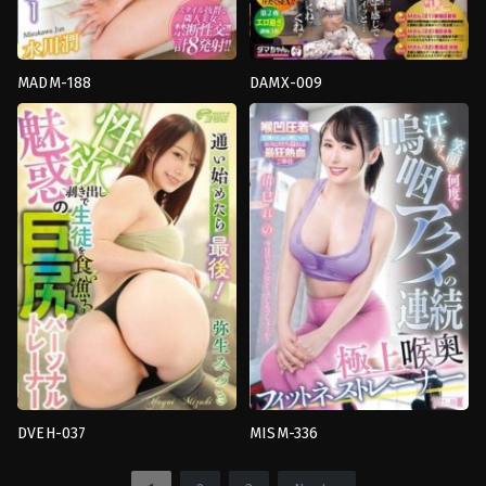
แล้ว
,
หี
ไร้
ขน
,
อม
ควย
,
อาจารย์
,
อี
ตัว
,
เมีย
MADM-188
DAMX-009
มีชู้
,
เย็ด
Back
,
ก้น
นม
นม
,
เย็ด
ตูด
,
การ
ใหญ่
,
นวด
,
อาจารย์
,
แตก
พี่
ช่วย
น้ำ
สาว
,
แตก
ตัว
พุ่ง
,
แอบ
น้ำ
เอง
,
ควย
มอง
พุ่ง
ใหญ่
,
คาว
Dama-
Crystal
เกิร์ล
,
งาน
chan.
Eizou
เดี่ยว
,
ชัก
ว่าว
,
นั่ง
ทับ
หน้า
,
น้ำ
แตก
,
บรรยากาศ
,
ผู้
หญิง
แต่งงาน
แล้ว
,
หน้า
สวย
,
อม
ควย
,
อาจารย์
,
อี
ตัว
,
เย็ด
นม
,
แตก
น้ำ
พุ่ง
,
ใช้
DVEH-037
MISM-336
นิ้ว
ก้น
3P
,
4P
,
งาน
Crystal
ตูด
,
ก้น
เดี่ยว
,
น่า
Eizou
ใหญ่
,
งาน
รังเกียจ
,
สาว