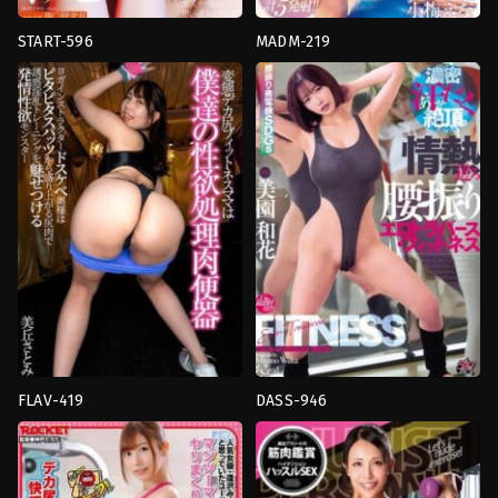
START-596
MADM-219
งาน
Big
เดี่ยว
,
น้ำ
Butt
,
Married
,
การ
แตก
,
อาจารย์
,
เมีย
ช่วย
มีชู้
ตัว
SOD
เอง
,
งาน
Create
เดี่ยว
,
นม
ใหญ่
,
น้ำ
แตก
,
บรรยากาศ
,
หน้า
สวย
,
อาจารย์
,
เมีย
มีชู้
,
แตก
น้ำ
พุ่ง
Crystal
Video
FLAV-419
DASS-946
Big
Orgasm
,
Sweat
,
คาว
Butt
,
งาน
เกิร์ล
,
อาจารย์
,
เต้นรำ
เดี่ยว
,
ถุง
Das
น่อง
,
น้ำ
!
แตก
,
อาจารย์
,
อี