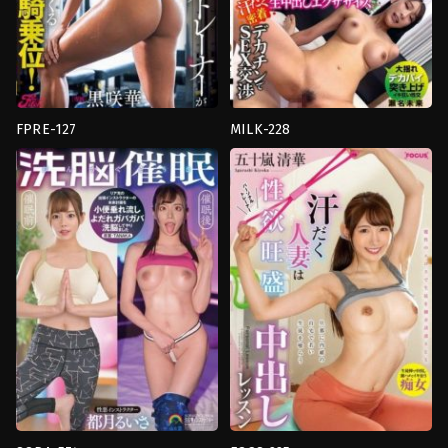
แต่งงาน
แล้ว
,
หน้า
สวย
,
อม
ควย
,
อาจารย์
,
อี
ตัว
,
เย็ด
นม
,
โลชั่น
Crystal
Eizou
FPRE-127
MILK-228
งาน
งาน
เดี่ยว
,
นม
เดี่ยว
,
นม
ใหญ่
,
น้ำ
ใหญ่
,
น้ำ
แตก
,
สาว
แตก
,
อาจารย์
,
เย็ด
แกล
,
อม
พี่
ควย
,
อาจารย์
สาว
Fitch
MILK