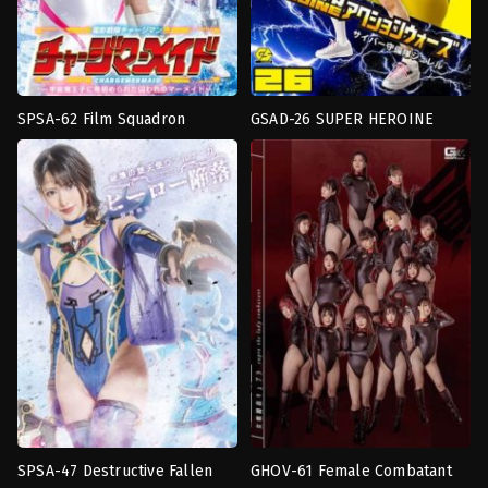
SPSA-62 Film Squadron
GSAD-26 SUPER HEROINE
Transformed
งาน
Chargeman- Chargemaid – The
Action Wars 26- Cyber
Heroine
,
เทคนิค
เดี่ยว
,
นักรบ
Captive Mermaid Admired by
Defense Force Jurel, Sara
พิเศษ
หญิง
,
เทคนิค
the Cosmic Demon Prince
Uriyuki
Unatsuki
พิเศษ
,
แอ็
คชั่
นการ
ต่อสู้
Unatsuki
SPSA-47 Destructive Fallen
GHOV-61 Female Combatant
งาน
นักรบ