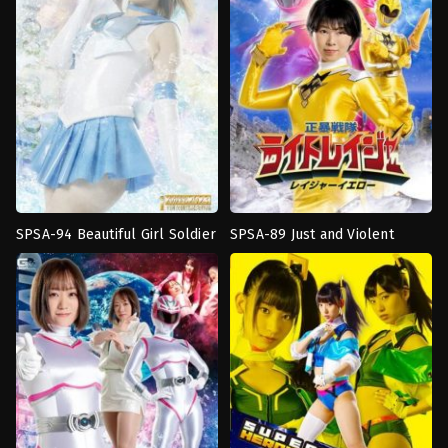
Brothers Appear! Kakuna
Tsumugi
SPSA-94 Beautiful Girl Soldier
SPSA-89 Just and Violent
Transformed
Transformed
Sailor Licorice- Terror of the
Squadron Lightranger
Heroine
,
งาน
Heroine
,
เทคนิค
Ivy Hell – Wakamiya Hono
Lightranger Yellow
เดี่ยว
,
ชุด
พิเศษ
กะลาสี
Unatsuki
Unatsuki