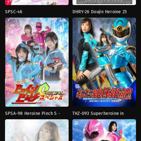
SPSC-46
DHRY-26 Doujin Heroine 25
งาน
คุกคาม
,
งาน
Heroine Pinch Special-
เดี่ยว
,
บริสุทธิ์
เดี่ยว
,
จับ
Monster Squadron Juukaiser
Unatsuki
มัด
ZERO Another Kaijuu Warrior
Unatsuki
(Part 2) Nagisa Mitsuki
SPSA-98 Heroine Pinch S -
THZ-093 Superheroine in
Transformed
Transformed
Monster Squadron Jyuukaizer
Grave Danger!! Vol. 93 Holy
Heroine
,
เทคนิค
Heroine
,
งาน
ZERO -The Other Kaiju Warrior
Ninja Squadron Kageranger
พิเศษ
เดี่ยว
,
เทคนิค
Part 1-
Kage Blue- The Fearful
Unatsuki
พิเศษ
Unatsuki
Shadow Clan! The Killer