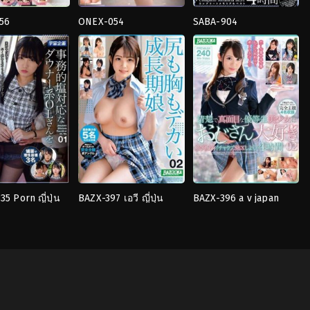
56
ONEX-054
SABA-904
4HR+
,
นักศึกษา
4HR+
,
Business
วิทยาลัย
Attire
,
ถุง
หญิง
,
น้ำ
น่อง
,
นักศึกษา
ว
แตก
,
มือ
วิทยาลัย
ใหม่
,
สาว
หญิง
,
น้ำ
สวย
,
อม
แตก
,
สาว
ควย
สวย
TODO
TODO
5 Porn ญี่ปุ่น
BAZX-397 เอวี ญี่ปุ่น
BAZX-396 a v japan
น
4HR+
,
นม
4HR+
,
น้ำ
 a cold downer-
Growing daughter with
Innocent and serious
ใหญ่
,
น้ำ
แตก
,
ยั่วยวน
,
สาว
ice lady into a
big butt and boobs 02
honor student beauty
แตก
,
ยั่วยวน
,
สาว
สวย
,
อม
lave, serving
loves old men
วยวน
,
เครื่อง
สวย
,
เครื่อง
ควย
,
เครื่อง
แบบ
แบบ
groveling
TODO
TODO