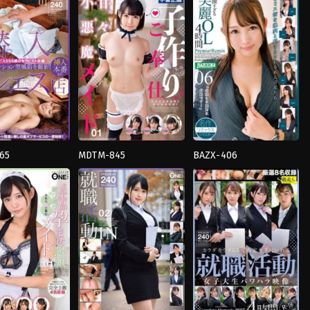
หญิง
,
น้ำ
ย์
,
นม
แตก
,
มือ
ใหญ่
,
น้ำ
วยวน
,
อี
ใหม่
,
สาว
แตก
,
สาว
สวย
,
อม
สวย
,
อี
ควย
ตัว
TODO
TODO
65
MDTM-845
BAZX-406
วด
,
น้ำ
4HR+
,
น้ำ
4HR+
,
Business
แตก
,
ยั่วยวน
,
สาว
Attire
,
ของ
ว
สวย
,
อม
เล่น
,
คน
ควย
,
เมด
แก่
,
ถุง
TODO
น่อง
,
น้ำ
แตก
TODO