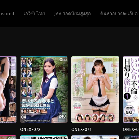
nsored
เอวีซับไทย
JAV ยอดนิยมสูงสุด
ค้นหาอย่างละเอียด
ONEX-072
ONEX-071
ONEX-0
4HR+
,
คอส
4HR+
,
คอส
4HR+
,
ธุ
เพล
เพล
แตก
,
ผู้