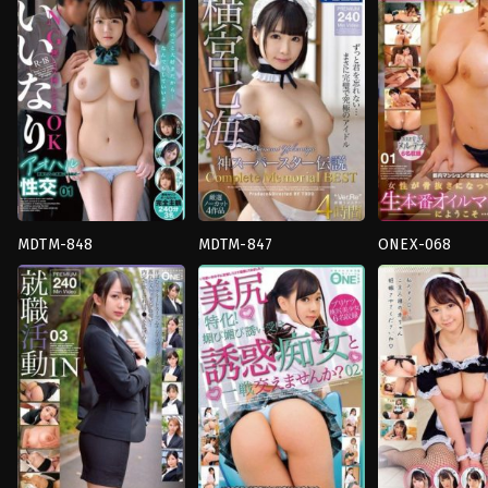
ใหม่
,
สาว
เพล
หญิง
สวย
,
อม
ย์
,
น้ำ
แต่งงาน
ควย
,
เครื่อง
แตก
,
ยั่วยวน
,
อี
แล้ว
,
ยั่วยวน
,
อี
แบบ
ตัว
ตัว
TODO
TODO
TODO
MDTM-848
MDTM-847
ONEX-068
4HR+
,
น้ำ
4HR+
,
คอส
4HR+
,
นม
แตก
,
ยั่วยวน
,
สาว
เพล
ใหญ่
,
นวด
,
น้ำ
สวย
,
อม
ย์
,
งาน
แตก
,
สาว
ควย
,
อี
เดี่ยว
,
น้ำ
สวย
,
อี
ตัว
แตก
,
สาว
ตัว
TODO
สวย
,
อม
TODO
ควย
,
อี
ตัว
TODO