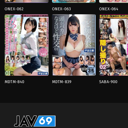
ONEX-062
ONEX-063
ONEX-064
4HR+
,
นักศึกษา
4HR+
,
ก้น
คอส
วิทยาลัย
ตูด
,
คอส
เพล
หญิง
,
น้ำ
เพล
ย์
,
น้ำ
แตก
,
มือ
ย์
,
น้ำ
แตก
,
สาว
ใหม่
,
สาว
แตก
,
สาว
สวย
,
อี
สวย
,
อม
สวย
,
อี
ตัว
,
เมด
ควย
ตัว
TODO
TODO
TODO
MDTM-840
MDTM-839
SABA-900
4HR+
,
Business
4HR+
,
นม
4HR+
,
Nampa
,
น
Attire
,
คน
ใหญ่
,
น้ำ
แตก
,
มือ
แก่
,
น้ำ
แตก
,
ยั่วยวน
,
สาว
ใหม่
,
สารคดี
,
สา
แตก
,
ยั่วยวน
,
อี
สวย
,
อี
สวย
ตัว
ตัว
TODO
TODO
TODO