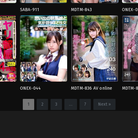
SABA-911
MDTM-843
ONEX-0
4HR+
,
นม
4HR+
,
น้ำ
คอส
ใหญ่
,
น้ำ
แตก
,
ยั่วยวน
,
สาว
เพล
แตก
,
สาว
สวย
,
อม
ย์
,
น้ำ
สวย
,
อม
ควย
,
อี
แตก
,
สา
ควย
,
อี
ตัว
สวย
,
อี
ตัว
TODO
ตัว
,
เมด
TODO
TODO
ONEX-044
MDTM-836 AV online
MDTM-83
้ำ
ONE
4HR+
,
น้ำ
4HR+
,
ค
Understanding a cool,
Turning
MORE
แตก
,
สาว
แก่
,
ถุง
salty-type girl with a
like off
ว
TODO
สวย
,
อม
น่อง
,
น้ำ
1
2
3
…
7
Next »
dirty old man’sfilthy
horny s
ควย
,
อี
แตก
,
ยั่
ตัว
,
เครื่อง
แบบ
แบบ
TODO
TODO