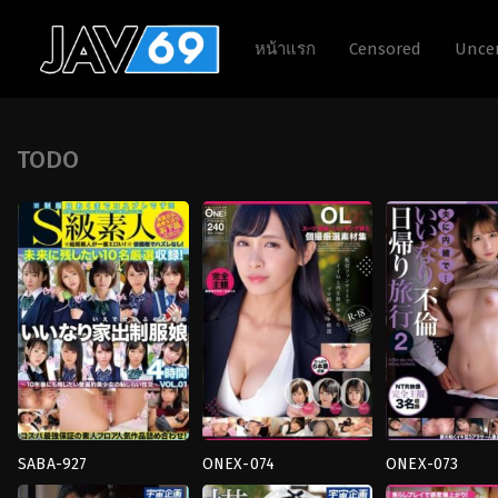
หน้าแรก
Censored
Unce
TODO
SABA-927
ONEX-074
ONEX-073
4HR+
,
น้ำ
4HR+
,
คน
4HR+
,
ธุรกิจ
,
น้ำ
แตก
,
มือ
แก่
,
คอส
แตก
,
ผู้