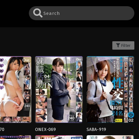
Filter
70
ONEX-069
SABA-919
รกิจ
,
น้ำ
4HR+
,
นักศึกษา
4HR+
,
คอส
วิทยาลัย
เพล